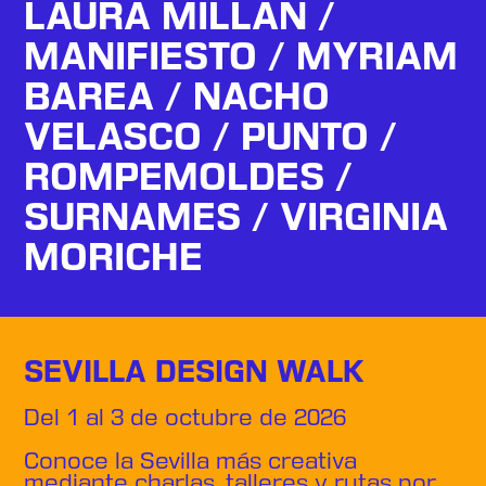
LAURA MILLÁN / 
MANIFIESTO / MYRIAM 
BAREA / NACHO 
VELASCO / PUNTO / 
ROMPEMOLDES / 
SURNAMES / VIRGINIA 
MORICHE
SEVILLA DESIGN WALK
Del 1 al 3 de octubre de 2026
Conoce la Sevilla más creativa
mediante charlas, talleres y rutas por